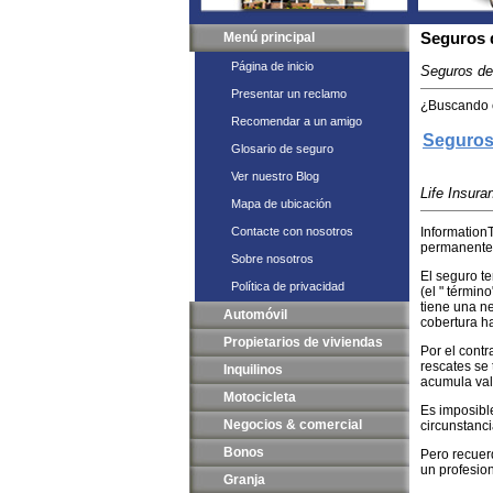
Menú principal
Seguros 
Página de inicio
Seguros de
Presentar un reclamo
¿Buscando c
Recomendar a un amigo
Seguros 
Glosario de seguro
Ver nuestro Blog
Life Insura
Mapa de ubicación
Contacte con nosotros
InformationT
permanente
Sobre nosotros
El seguro t
Política de privacidad
(el " términ
tiene una n
Automóvil
cobertura h
Propietarios de viviendas
Por el cont
rescates se
Inquilinos
acumula val
Motocicleta
Es imposibl
Negocios & comercial
circunstanci
Bonos
Pero recuerd
un profesion
Granja