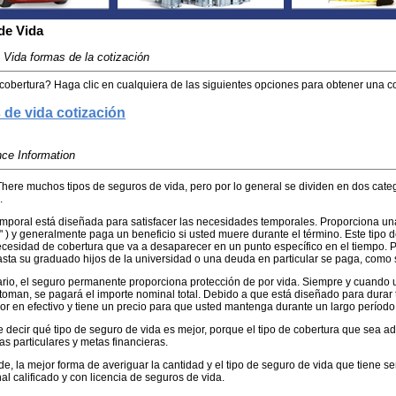
de Vida
 Vida formas de la cotización
obertura? Haga clic en cualquiera de las siguientes opciones para obtener una cot
de vida cotización
nce Information
here muchos tipos de seguros de vida, pero por lo general se dividen en dos categ
.
emporal está diseñada para satisfacer las necesidades temporales. Proporciona un
o" ) y generalmente paga un beneficio si usted muere durante el término. Este tip
ecesidad de cobertura que va a desaparecer en un punto específico en el tiempo. P
asta su graduado hijos de la universidad o una deuda en particular se paga, como 
rario, el seguro permanente proporciona protección de por vida. Siempre y cuando u
 toman, se pagará el importe nominal total. Debido a que está diseñado para durar
or en efectivo y tiene un precio para que usted mantenga durante un largo período
e decir qué tipo de seguro de vida es mejor, porque el tipo de cobertura que sea
as particulares y metas financieras.
e, la mejor forma de averiguar la cantidad y el tipo de seguro de vida que tiene sen
al calificado y con licencia de seguros de vida.